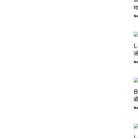
क
म
N
L
क
N
B
ब
N
L