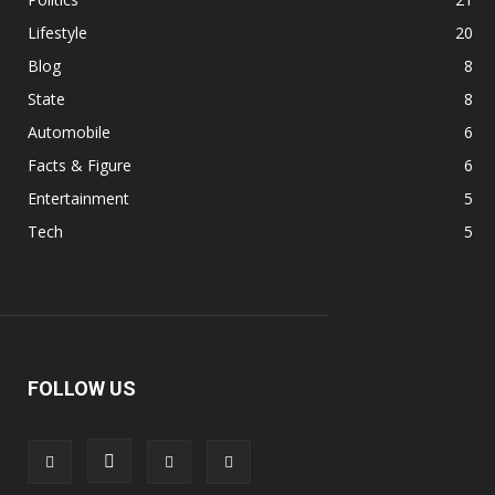
Lifestyle
20
Blog
8
State
8
Automobile
6
Facts & Figure
6
Entertainment
5
Tech
5
FOLLOW US