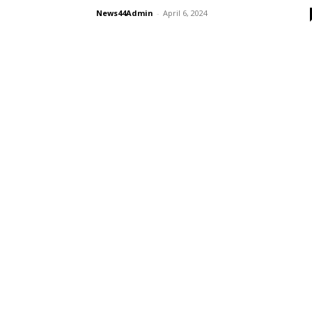
News44Admin
-
April 6, 2024