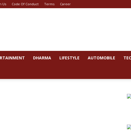
h Us
Code Of Conduct
Terms
Career
RTAINMENT
DHARMA
LIFESTYLE
AUTOMOBILE
TE