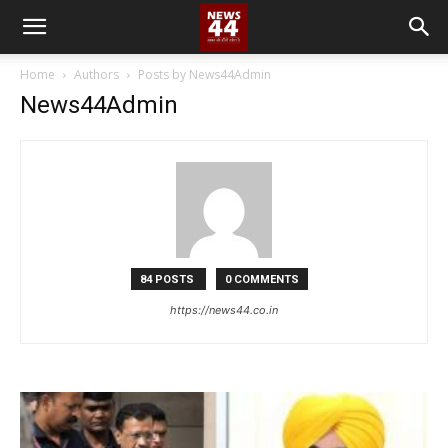
Home
Authors
Posts by News44Admin
News44Admin
84 POSTS
0 COMMENTS
https://news44.co.in