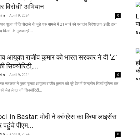
चार विरोधी’ अभियान
L
min
-
April 9, 2024
0
प
ाद शुल्क नीति घोटाले से जुड़े एक मामले में 21 मार्च को प्रवर्तन निदेशालय (ईडी) द्वारा
द दिल्ली के मुख्यमंत्री...
N
ुनाव आयुक्‍त राजीव कुमार को भारत सरकार ने दी ‘Z’
ह
की सिक्योरिटी,...
की
min
-
April 9, 2024
0
N
त सरकार ने मुख्य चुनाव आयुक्त राजीव कुमार को पूरे देश में केन्द्रीय रिजर्व पुलिस बल
ी जेड लेवल की सिक्योरिटी...
 in Bastar: मोदी ने कांग्रेस का किया लाइसेंस
तर पहुंचे पीएम...
min
-
April 8, 2024
0