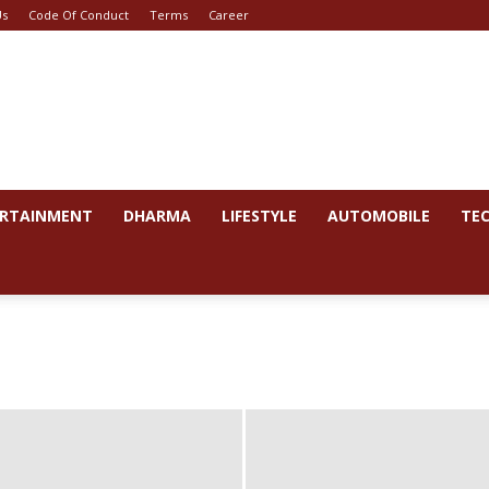
Us
Code Of Conduct
Terms
Career
RTAINMENT
DHARMA
LIFESTYLE
AUTOMOBILE
TE