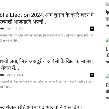
क
ha Election 2024: आम चुनाव के दूसरे चरण में
म
रत्याशी आजमाएंगे अपनी...
N
min
-
April 10, 2024
0
ोकसभा चुनाव के दूसरे चरण का मतदान 26 अप्रैल को होगा। लोकसभा चुनाव 2024 के
3 राज्यों की 89...
L
क
 माधवी लता, जिसे असदुद्दीन ओवैसी के खिलाफ भाजपा
N
मैदान में...
min
-
April 9, 2024
0
 दशकों से जिस निर्वाचन क्षेत्र पर ओवैसी का कब्जा है, वहां पर भाजपा ने पहली बार एक
B
को मैदान...
ब
N
ेजरीवाल छोड़े अपना पद, भाजपा ने शुरू किया