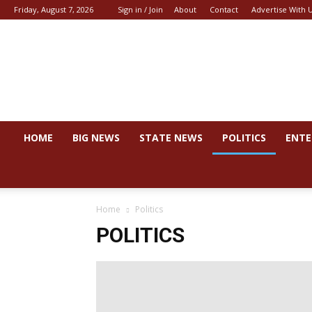
Friday, August 7, 2026
Sign in / Join
About
Contact
Advertise With 
News
44
HOME
BIG NEWS
STATE NEWS
POLITICS
ENTE
Home
Politics
POLITICS