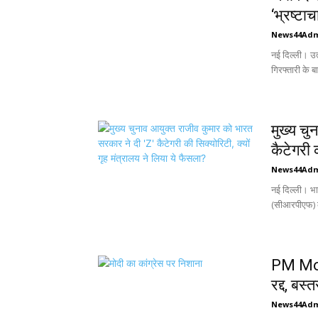
‘भ्रष्टा
News44Ad
नई दिल्ली। उत्प
गिरफ्तारी के बा
मुख्‍य च
कैटेगरी 
News44Ad
नई दिल्ली। भार
(सीआरपीएफ) क
PM Modi
रद्द, बस्
News44Ad