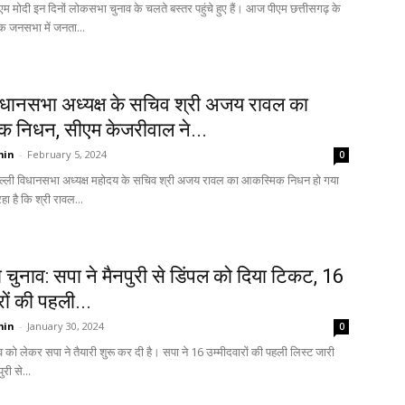
एम मोदी इन दिनों लोकसभा चुनाव के चलते बस्तर पहुंचे हुए हैं। आज पीएम छत्तीसगढ़ के
क जनसभा में जनता...
विधानसभा अध्यक्ष के सचिव श्री अजय रावल का
 निधन, सीएम केजरीवाल ने...
min
-
February 5, 2024
0
िल्ली विधानसभा अध्यक्ष महोदय के सचिव श्री अजय रावल का आकस्मिक निधन हो गया
हा है कि श्री रावल...
चुनाव: सपा ने मैनपुरी से डिंपल को दिया टिकट, 16
रों की पहली...
min
-
January 30, 2024
0
को लेकर सपा ने तैयारी शुरू कर दी है। सपा ने 16 उम्मीदवारों की पहली लिस्ट जारी
री से...