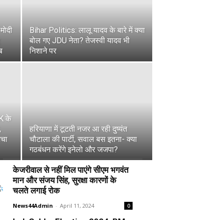
मोदी
Bihar Politics: लालू यादव के बारे में क्या
बोल गए JDU नेता? तेजस्वी यादव भी
ब
निशाने पर
K के
,
हरियाणा में टूटती नजर आ रही दुष्यंत
मचा
चौटाला की पार्टी, सवाल बस इतना- क्या
गठबंधन करेंगे इनेलो और जजपा?
केजरीवाल से नहीं मिल पाएंगे सीएम भगवंत
मान और संजय सिंह, सुरक्षा कारणों के
चलते लगाई रोक
News44Admin
-
April 11, 2024
0