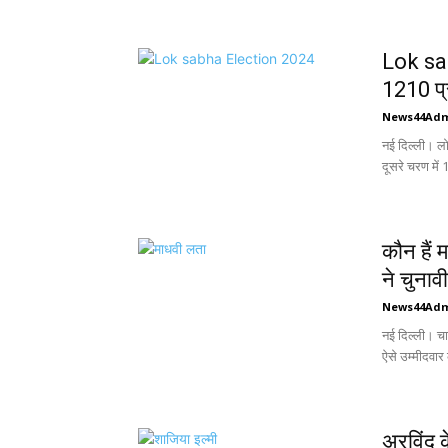
Lok sab
1210 प्
News44Ad
नई दिल्ली। ल
दूसरे चरण में 1
कौन हैं
ने चुनावी 
News44Ad
नई दिल्ली। चार
ऐसे उम्मीदवार 
अरविंद क