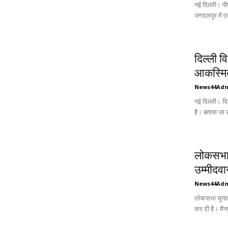
नई दिल्ली। पी
जगदलपुर में ए
दिल्ली 
आकस्मिक
News44Ad
नई दिल्ली। द
है। बताया जा र
लोकसभा 
उम्मीदवा
News44Ad
लोकसभा चुनाव 
कर दी है। मैनपु