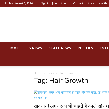
Friday, August 7, 2026
Sign in / Join
About
Contact
Advertise With 
News
44
HOME
BIG NEWS
STATE NEWS
POLITICS
ENTE
Home
Tags
Hair Growth
Tag: Hair Growth
सावधान! अगर आप भी चाहते है काले और घ