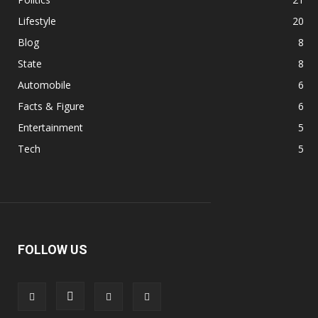
Lifestyle
20
Blog
8
State
8
Automobile
6
Facts & Figure
6
Entertainment
5
Tech
5
FOLLOW US