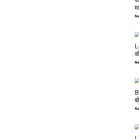
क
म
N
L
क
N
B
ब
N
L