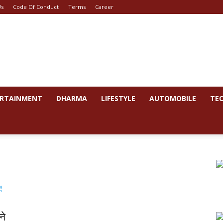
Us
Code Of Conduct
Terms
Career
RTAINMENT
DHARMA
LIFESTYLE
AUTOMOBILE
TE
ने