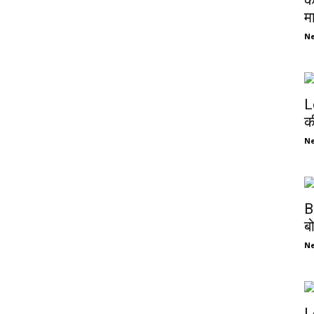
क
म
N
L
क
N
B
ब
N
L