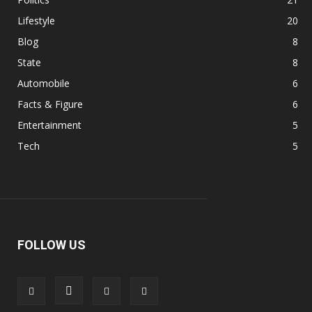
Lifestyle
20
Blog
8
State
8
Automobile
6
Facts & Figure
6
Entertainment
5
Tech
5
FOLLOW US