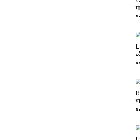
क
म
N
L
क
N
B
ब
N
L