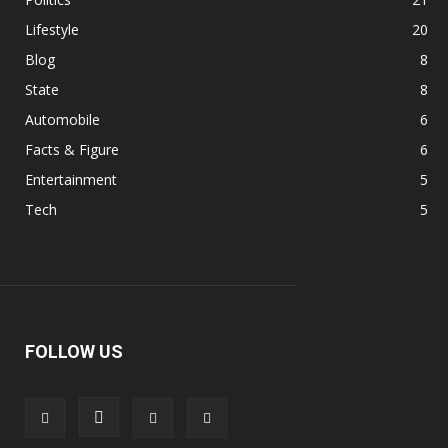
Lifestyle
20
Blog
8
State
8
Automobile
6
Facts & Figure
6
Entertainment
5
Tech
5
FOLLOW US