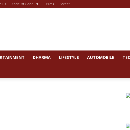
h Us
Code Of Conduct
Terms
Career
RTAINMENT
DHARMA
LIFESTYLE
AUTOMOBILE
TE