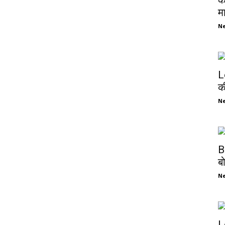
क
म
N
L
क
N
B
ब
N
L