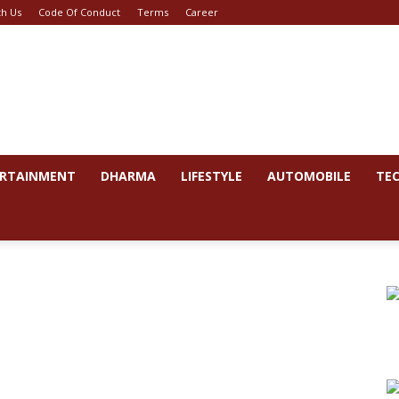
th Us
Code Of Conduct
Terms
Career
RTAINMENT
DHARMA
LIFESTYLE
AUTOMOBILE
TE