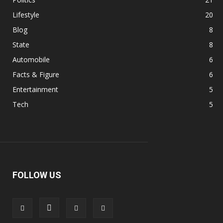
Lifestyle
20
Blog
8
State
8
Automobile
6
Facts & Figure
6
Entertainment
5
Tech
5
FOLLOW US