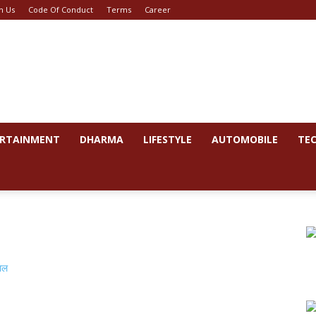
h Us
Code Of Conduct
Terms
Career
RTAINMENT
DHARMA
LIFESTYLE
AUTOMOBILE
TE
i