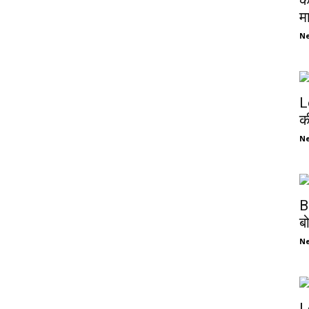
क
म
N
L
क
N
B
ब
N
L