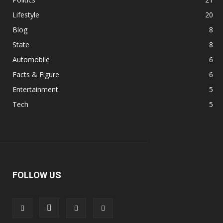
Lifestyle
20
Blog
8
State
8
Automobile
6
Facts & Figure
6
Entertainment
5
Tech
5
FOLLOW US