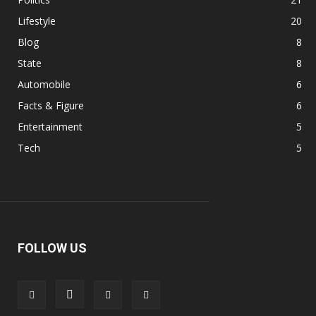
Lifestyle
20
Blog
8
State
8
Automobile
6
Facts & Figure
6
Entertainment
5
Tech
5
FOLLOW US