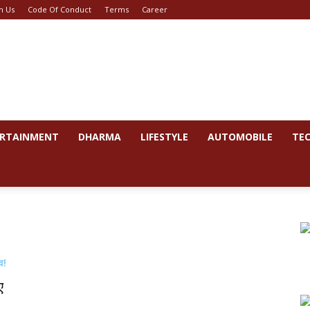
h Us
Code Of Conduct
Terms
Career
RTAINMENT
DHARMA
LIFESTYLE
AUTOMOBILE
TE
ए