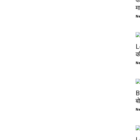
क
म
N
L
क
N
B
ब
N
L