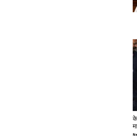
क
म
N