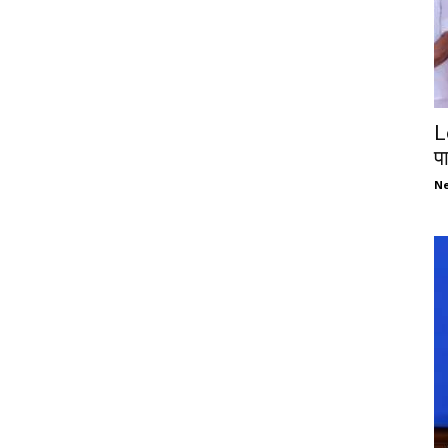
L
प
N