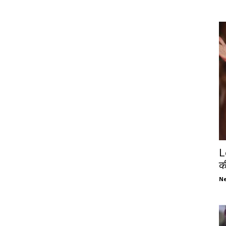
L
क
N