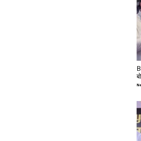
B
ब
N