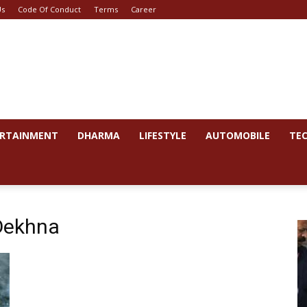
Us
Code Of Conduct
Terms
Career
RTAINMENT
DHARMA
LIFESTYLE
AUTOMOBILE
TE
Dekhna