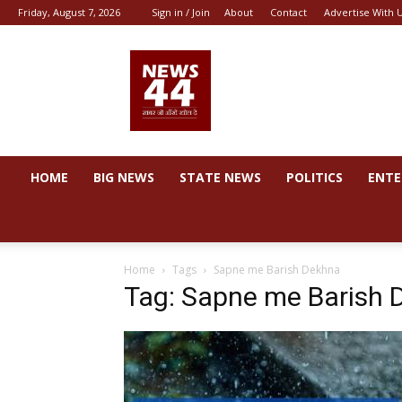
Friday, August 7, 2026
Sign in / Join
About
Contact
Advertise With 
News
44
HOME
BIG NEWS
STATE NEWS
POLITICS
ENTE
Home
Tags
Sapne me Barish Dekhna
Tag: Sapne me Barish 