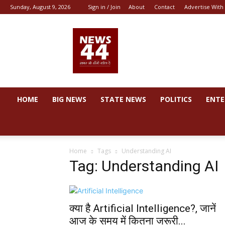
Sunday, August 9, 2026
Sign in / Join
About
Contact
Advertise With
News
44
HOME
BIG NEWS
STATE NEWS
POLITICS
ENTE
Home
Tags
Understanding AI
Tag: Understanding AI
क्या है Artificial Intelligence?, जानें
आज के समय में कितना जरूरी...