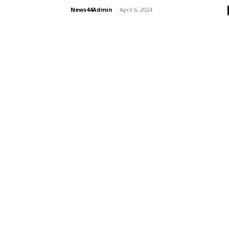
News44Admin
-
April 6, 2024