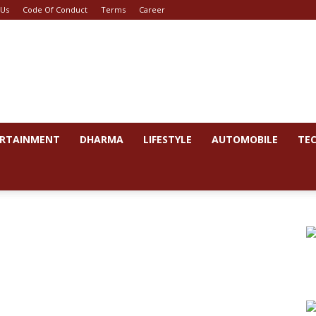
 Us
Code Of Conduct
Terms
Career
RTAINMENT
DHARMA
LIFESTYLE
AUTOMOBILE
TE