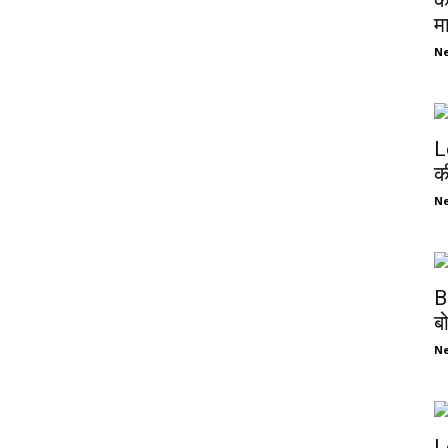
क
म
N
L
क
N
B
ब
N
L