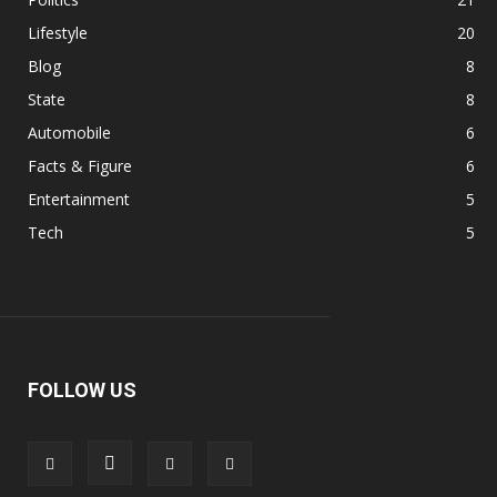
Lifestyle
20
Blog
8
State
8
Automobile
6
Facts & Figure
6
Entertainment
5
Tech
5
FOLLOW US