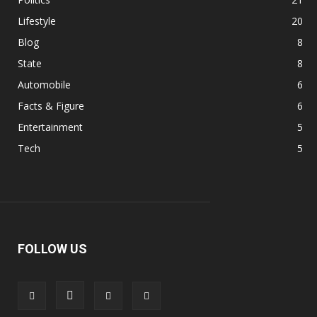
Lifestyle
20
Blog
8
State
8
Automobile
6
Facts & Figure
6
Entertainment
5
Tech
5
FOLLOW US