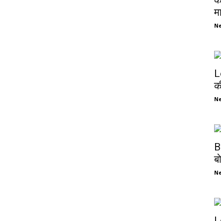
क
म
N
L
क
N
B
ब
N
L