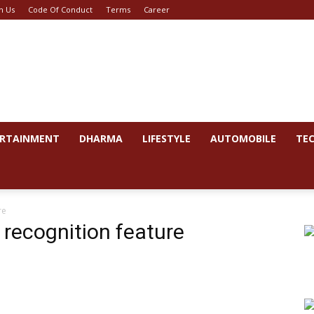
h Us
Code Of Conduct
Terms
Career
RTAINMENT
DHARMA
LIFESTYLE
AUTOMOBILE
TE
re
recognition feature