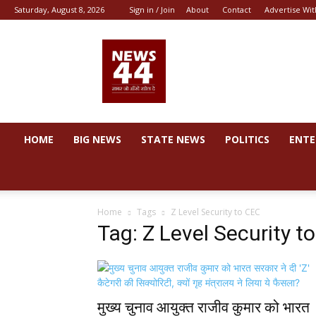
Saturday, August 8, 2026
Sign in / Join
About
Contact
Advertise Wit
News
44
HOME
BIG NEWS
STATE NEWS
POLITICS
ENTE
Home
Tags
Z Level Security to CEC
Tag: Z Level Security t
मुख्‍य चुनाव आयुक्‍त राजीव कुमार को भारत