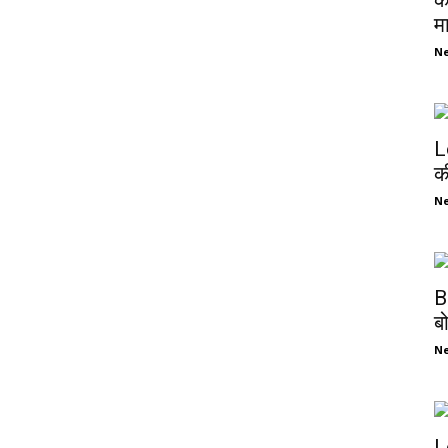
क
म
N
L
क
N
B
ब
N
L