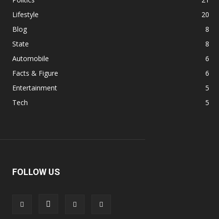
Lifestyle
20
Blog
8
State
8
Automobile
6
Facts & Figure
6
Entertainment
5
Tech
5
FOLLOW US