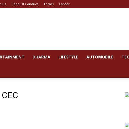
h Us
Code Of Conduct
Terms
Career
RTAINMENT
DHARMA
LIFESTYLE
AUTOMOBILE
TE
o CEC