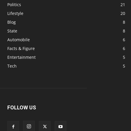
Politics
21
Lifestyle
20
Blog
8
State
8
Automobile
6
Facts & Figure
6
Entertainment
5
Tech
5
FOLLOW US