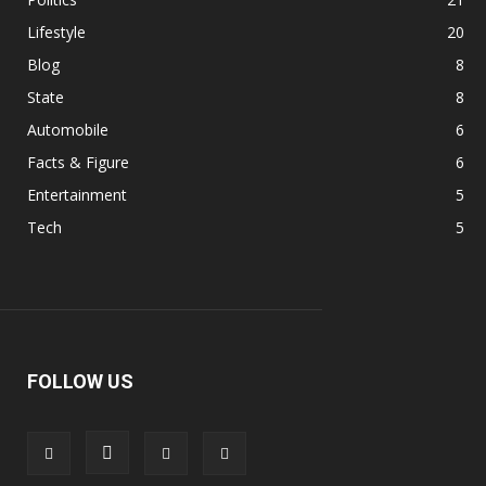
Lifestyle
20
Blog
8
State
8
Automobile
6
Facts & Figure
6
Entertainment
5
Tech
5
FOLLOW US