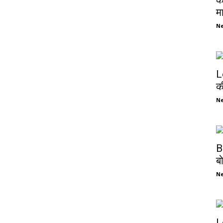
क
म
N
L
क
N
B
ब
N
L