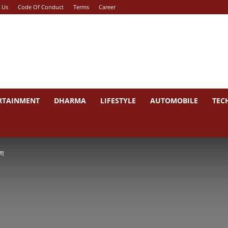
 Us
Code Of Conduct
Terms
Career
RTAINMENT
DHARMA
LIFESTYLE
AUTOMOBILE
TEC
िए